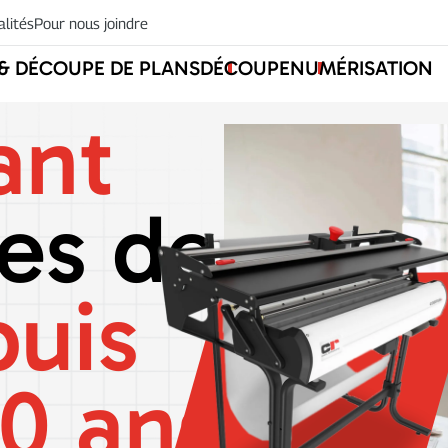
alités
Pour nous joindre
 & DÉCOUPE DE PLANS
DÉCOUPE
NUMÉRISATION
ant
ses de
uis
40 ans