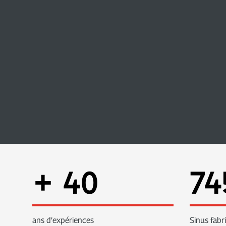
+
40
74
ans d’expériences
Sinus fabr