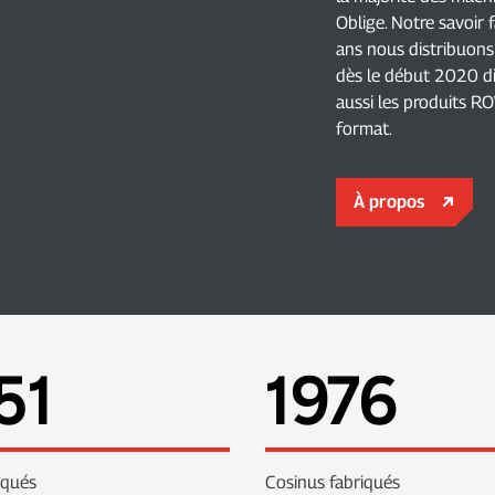
Oblige. Notre savoir
ans nous distribuon
dès le début 2020 di
aussi les produits R
format.
À propos
52
1977
iqués
Cosinus fabriqués