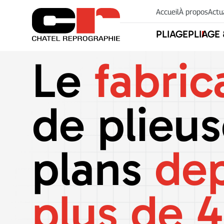
Accueil
À propos
Actu
PLIAGE
PLIAGE
Le
fabric
de plieu
plans
dep
plus de 