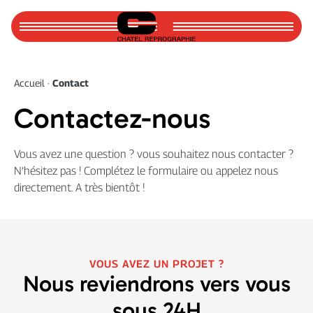
Accueil
Accueil
·
Contact
À propos
Contactez-nous
Actualités
Vous avez une question ? vous souhaitez nous contacter ?
Pour nous joindre
N’hésitez pas ! Complétez le formulaire ou appelez nous
directement. A très bientôt !
PLIAGE
PLIAGE & DÉCOUPE DE PLANS
VOUS AVEZ UN PROJET ?
Nous reviendrons vers vous
sous 24H