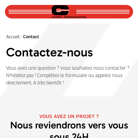
Accueil
Accueil
·
Contact
À propos
Contactez-nous
Actualités
Vous avez une question ? vous souhaitez nous contacter ?
Pour nous joindre
N’hésitez pas ! Complétez le formulaire ou appelez nous
directement. A très bientôt !
PLIAGE
PLIAGE & DÉCOUPE DE PLANS
VOUS AVEZ UN PROJET ?
Nous reviendrons vers vous
sous 24H