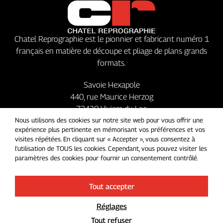
Chatel Reprographie est le pionnier et fabricant numéro 1
français en matière de découpe et pliage de plans grands
formats.
Savoie Hexapole
440, rue Maurice Herzog
73420 Viviers du Lac
Nous utilisons des cookies sur notre site web pour vous offrir une
+33 (0)4 79 349 349
expérience plus pertinente en mémorisant vos préférences et vos
visites répétées. En cliquant sur « Accepter », vous consentez à
Suivez nous sur les réseaux
l'utilisation de TOUS les cookies. Cependant, vous pouvez visiter les
paramètres des cookies pour fournir un consentement contrôlé.
Tout accepter
Chatel Reprographie © 2026
Politique de confidentialité
Mentions légales
Réglages
Tout refuser
Site internet plié par