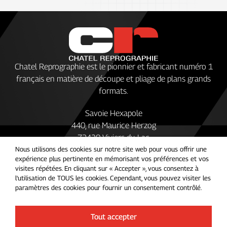
Chatel Reprographie est le pionnier et fabricant numéro 1
français en matière de découpe et pliage de plans grands
formats.
Savoie Hexapole
440, rue Maurice Herzog
73420 Viviers du Lac
Nous utilisons des cookies sur notre site web pour vous offrir une
+33 (0)4 79 349 349
expérience plus pertinente en mémorisant vos préférences et vos
visites répétées. En cliquant sur « Accepter », vous consentez à
Suivez nous sur les réseaux
l'utilisation de TOUS les cookies. Cependant, vous pouvez visiter les
paramètres des cookies pour fournir un consentement contrôlé.
Tout accepter
Chatel Reprographie © 2026
Politique de confidentialité
Mentions légales