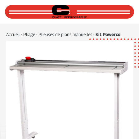
Accueil
Accueil
·
Pliage
·
Plieuses de plans manuelles
·
Kit Powerco
À propos
Actualités
Pour nous joindre
PLIAGE
PLIAGE & DÉCOUPE DE PLANS