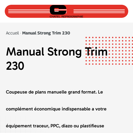
Accueil
Accueil
·
Manual Strong Trim 230
À propos
Manual Strong Trim
Actualités
230
Pour nous joindre
PLIAGE
Coupeuse de plans manuelle grand format. Le
complément économique indispensable a votre
PLIAGE & DÉCOUPE DE PLANS
équipement traceur, PPC, diazo ou plastifieuse