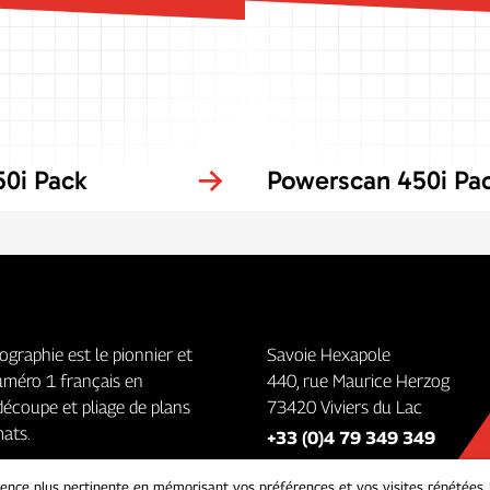
0i Pack
Powerscan 450i Pa
ographie est le pionnier et
Savoie Hexapole
uméro 1 français en
440, rue Maurice Herzog
découpe et pliage de plans
73420 Viviers du Lac
ats.
+33 (0)4 79 349 349
rience plus pertinente en mémorisant vos préférences et vos visites répétées.