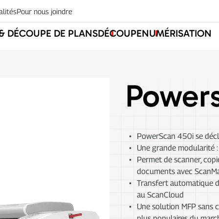
alités
Pour nous joindre
 & DÉCOUPE DE PLANS
DÉCOUPE
NUMÉRISATION
Powers
PowerScan 450i se déclin
Une grande modularité :
Permet de scanner, copie
documents avec ScanManag
Transfert automatique d
au ScanCloud
Une solution MFP sans co
plus populaires du marc