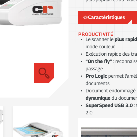
Caractéristiques
PRODUCTIVITÉ
Le scanner le
plus rapi
mode couleur
Exécution rapide des tra
“On the fly”
: reconnais
passage
Pro Logic
permet l’améli
documents
Document endommagé ! P
dynamique
du docume
SuperSpeed USB 3.0
: 
2.0