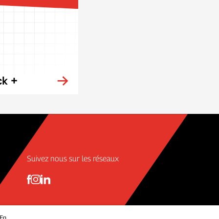
ck +
Suivez nous sur les réseaux
 En