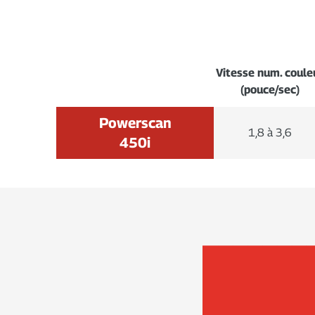
Vitesse num. coule
(pouce/sec)
Powerscan
1,8 à 3,6
450i