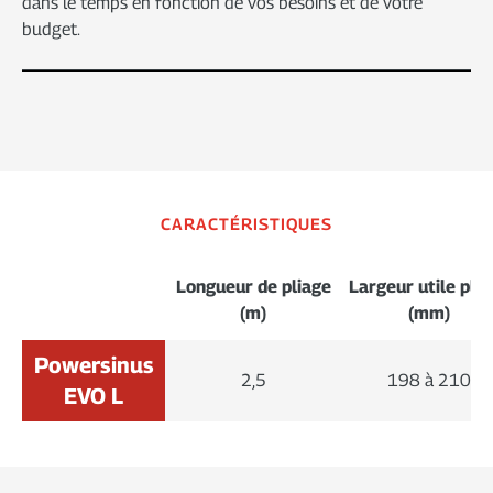
dans le temps en fonction de vos besoins et de votre
budget.
CARACTÉRISTIQUES
Longueur de pliage
Largeur utile pli
(m)
(mm)
Powersinus
2,5
198 à 210
EVO L